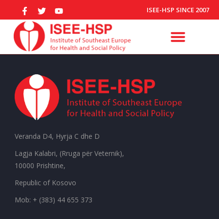
ISEE-HSP SINCE 2007
Veranda D4, Hyrja C dhe D
Lagja Kalabri, (Rruga për Veternik),
10000 Prishtine,
Republic of Kosovo
Mob: + (383) 44 655 373