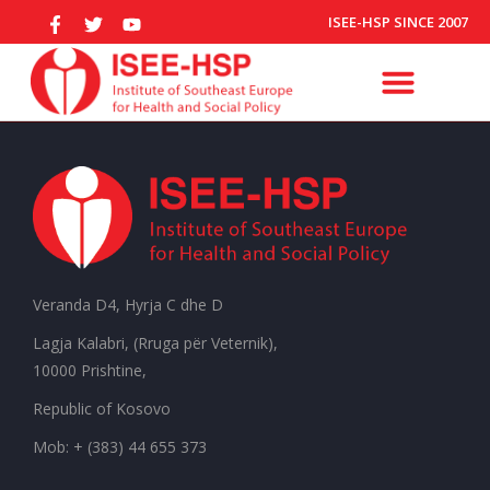
ISEE-HSP SINCE 2007
Veranda D4, Hyrja C dhe D
Lagja Kalabri, (Rruga për Veternik),
10000 Prishtine,
Republic of Kosovo
Mob: + (383) 44 655 373